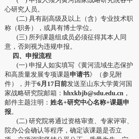
(一) 申报人须为黄河国家战略研究院各中
心研究人员。
(二) 具有副高级及以上（含）专业技术
职
称（职务），或具有博士学位。
(三) 所列课题组成员必须征得其本人同
意，否则视为违规申报。
四、申报流程
(一) 申报人如实填写《黄河流域生态保护
和高质量发展专项课题
申请书
》（参见附
件），并于
6
月
17
日前
发送至山东大学黄河国
家战略研究院邮箱：
hhxkbjb@sdu.edu.cn
，
邮件主题注明：
姓名+研究中心名称+课题申
报
。
(二) 研究院将通过资格审查、专家评审、
院办公会确认等程序，确定该课题是否立